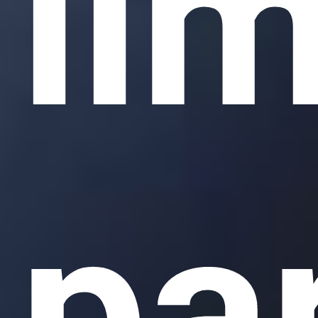
li
pa