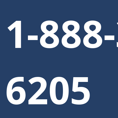
1-888-
1-888-
En
6205
6205