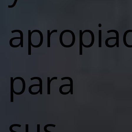
apropia
para
sus