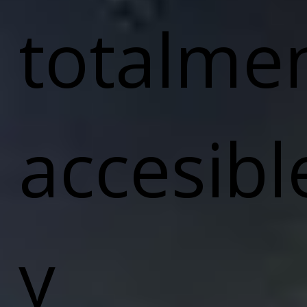
totalme
accesibl
y