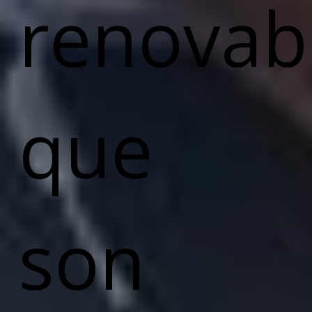
renovab
que
son